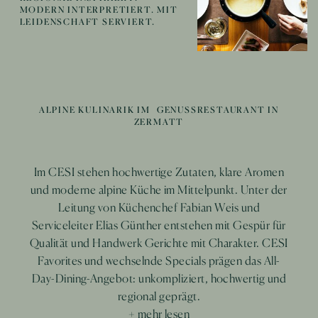
MODERN INTERPRETIERT. MIT
LEIDENSCHAFT SERVIERT.
ALPINE KULINARIK IM GENUSSRESTAURANT IN
ZERMATT
Ausgewählte Weine und passende Weinbegleitungen
Moderne Kreationen und besondere Kompositionen
Im CESI stehen hochwertige Zutaten, klare Aromen
und moderne alpine Küche im Mittelpunkt. Unter der
sorgen für genussvolle Momente – vom entspannten
veredeln die feinen Gerichte im CESI. Ob elegant,
Aperitif auf der Terrasse mit Blick auf das Matterhorn
kräftig oder überraschend leicht – jede Empfehlung
Leitung von Küchenchef Fabian Weis und
bis zum stilvollen Ausklang des Tages in unserem Bar-
Serviceleiter Elias Günther entstehen mit Gespür für
ergänzt die raffinierte Genussküche auf besondere
Qualität und Handwerk Gerichte mit Charakter. CESI
& Loungebereich.
Weise.
Favorites und wechselnde Specials prägen das All-
+ mehr lesen
+ mehr lesen
Day-Dining-Angebot: unkompliziert, hochwertig und
regional geprägt.
+ mehr lesen