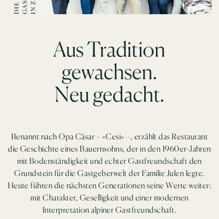
D
I
E
G
A
S
T
G
E
B
E
R
F
A
M
I
L
I
I
N
Z
E
R
M
A
T
Aus Tradition
gewachsen.
Neu gedacht.
Benannt nach Opa Cäsar – «Cesi» –, erzählt das Restaurant
die Geschichte eines Bauernsohns, der in den 1960er-Jahren
mit Bodenständigkeit und echter Gastfreundschaft den
Grundstein für die Gastgeberwelt der Familie Julen legte.
Heute führen die nächsten Generationen seine Werte weiter:
mit Charakter, Geselligkeit und einer modernen
Interpretation alpiner Gastfreundschaft.